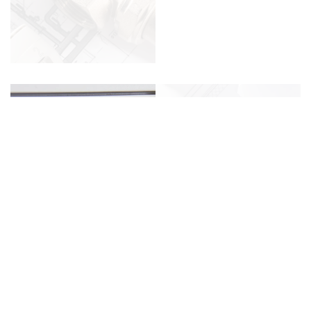
Moderne
Brenn­wert­
technik